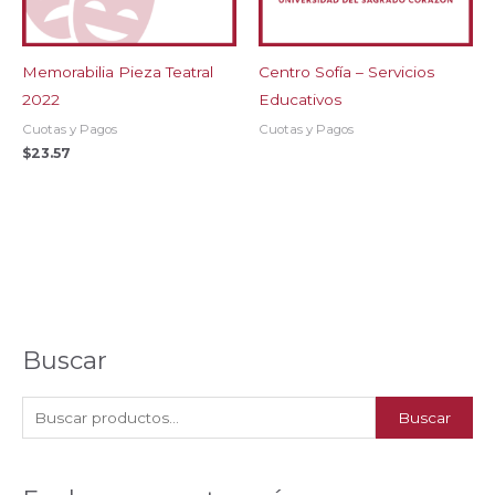
Memorabilia Pieza Teatral
Centro Sofía – Servicios
2022
Educativos
Cuotas y Pagos
Cuotas y Pagos
$
23.57
Buscar
B
Buscar
u
s