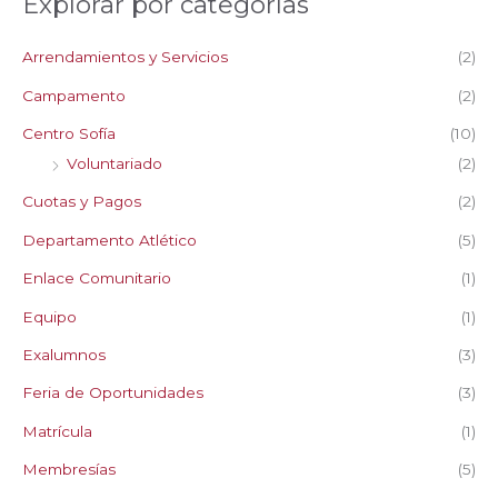
Explorar por categorías
c
a
Arrendamientos y Servicios
(2)
r
p
Campamento
(2)
o
Centro Sofía
(10)
r
Voluntariado
(2)
:
Cuotas y Pagos
(2)
Departamento Atlético
(5)
Enlace Comunitario
(1)
Equipo
(1)
Exalumnos
(3)
Feria de Oportunidades
(3)
Matrícula
(1)
Membresías
(5)