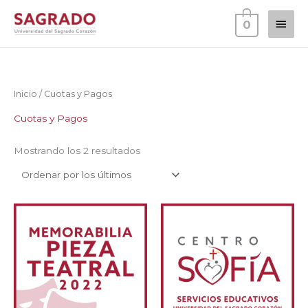
Ir
Men
0
al
contenido
princ
Inicio
/ Cuotas y Pagos
Cuotas y Pagos
Ordenado
Mostrando los 2 resultados
por
los
últimos