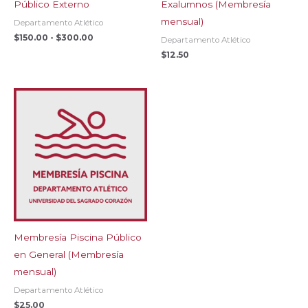
Público Externo
Exalumnos (Membresía
mensual)
Departamento Atlético
Rango
$
150.00
-
$
300.00
Departamento Atlético
de
$
12.50
precios:
desde
$150.00
hasta
$300.00
Membresía Piscina Público
en General (Membresía
mensual)
Departamento Atlético
$
25.00