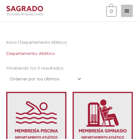
Ir
Men
0
al
contenido
princ
Inicio
/ Departamento Atlético
Departamento Atlético
Ordenado
Mostrando los 5 resultados
por
los
últimos