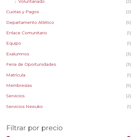
Voluntariado
(2)
:
Cuotas y Pagos
(2)
Departamento Atlético
(5)
Enlace Comunitario
(1)
Equipo
(1)
Exalumnos
(3)
Feria de Oportunidades
(3)
Matrícula
(1)
Membresías
(5)
Servicios
(2)
Servicios Neeuko
(1)
Filtrar por precio