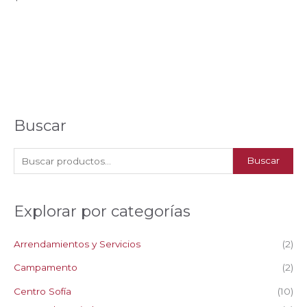
Buscar
B
Buscar
u
s
Explorar por categorías
c
a
Arrendamientos y Servicios
(2)
r
p
Campamento
(2)
o
Centro Sofía
(10)
r