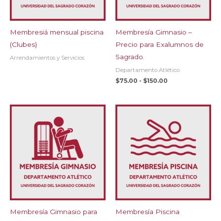
Membresiá mensual piscina
Membresía Gimnasio –
(Clubes)
Precio para Exalumnos de
Sagrado.
Arrendamientos y Servicios
Departamento Atlético
Rango
$
75.00
-
$
150.00
de
precios:
desde
$75.00
hasta
$150.00
Membresía Gimnasio para
Membresía Piscina